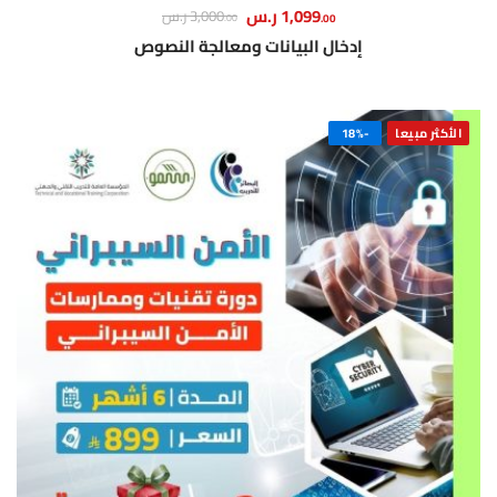
1,099
ر.س
3,000
ر.س
.00
.00
إدخال البيانات ومعالجة النصوص
الأكثر مبيعا
-18%