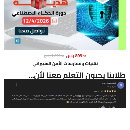
899
ر.س
1,099
ر.س
.00
.00
تقنيات وممارسات الأمن السيبراني
طلابنا يحبون التعلم معنا لأن...