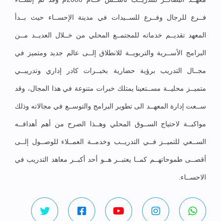
فــرع للرجال وفــرع للســيدات في مدينة الإحســاء حيث بــدأ
المعهد تقديــم خدماته للمجتمــع المحلي من خــلال العديــد مــن
البرامج الأســرية والتربويــة للانطلاق إلــى عالم جديد ومتميز في
مجــال التدريب برؤية حضارية بخبــرات كادر إداري وتدريبــي
متميــز محليــة مســتعينا يمتلك خبرات متنوعة في هذا المجال، وقد
ســعت إدارة المعهــد الى تطوير البرامج والتوســع في مجالاته وذلك
مواكبــة لاحتياج الســوق المحلي وهــذا الصرح من أهم أهدافــه
الســعي للتميــز فــي التدريــب وخدمــة العمــلاء للوصــول إلــى
أقصــى طموحاتهــم كمــا يعتبــر هــو أحد أكبــر معاهد التدريب في
الاحســاء.