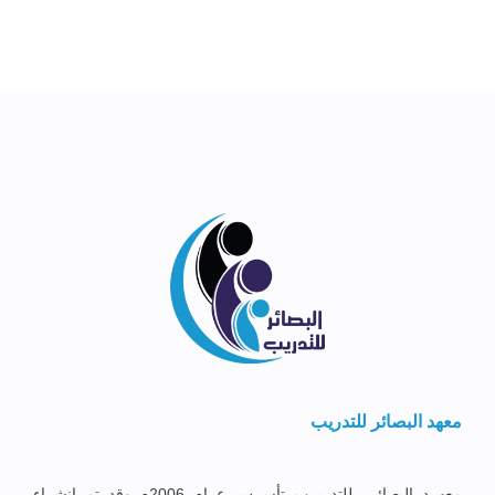
معهد البصائر للتدريب
معهــد البصائــر للتدريــب تأســس عــام 2006م وقد تم إنشــاء