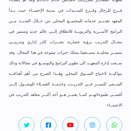
فــرع للرجال وفــرع للســيدات في مدينة الإحســاء حيث بــدأ
المعهد تقديــم خدماته للمجتمــع المحلي من خــلال العديــد مــن
البرامج الأســرية والتربويــة للانطلاق إلــى عالم جديد ومتميز في
مجــال التدريب برؤية حضارية بخبــرات كادر إداري وتدريبــي
متميــز محليــة مســتعينا يمتلك خبرات متنوعة في هذا المجال، وقد
ســعت إدارة المعهــد الى تطوير البرامج والتوســع في مجالاته وذلك
مواكبــة لاحتياج الســوق المحلي وهــذا الصرح من أهم أهدافــه
الســعي للتميــز فــي التدريــب وخدمــة العمــلاء للوصــول إلــى
أقصــى طموحاتهــم كمــا يعتبــر هــو أحد أكبــر معاهد التدريب في
الاحســاء.