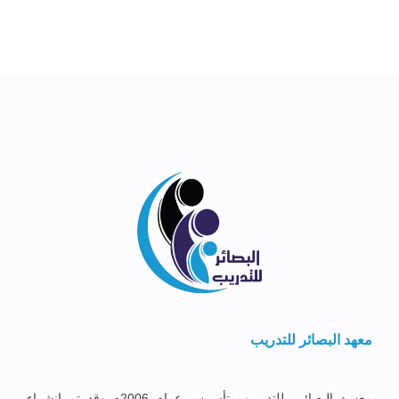
معهد البصائر للتدريب
معهــد البصائــر للتدريــب تأســس عــام 2006م وقد تم إنشــاء