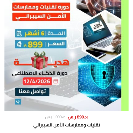
899
ر.س
1,099
ر.س
.00
.00
تقنيات وممارسات الأمن السيبراني