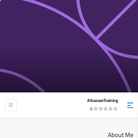
AlbasaerTraining
0
About Me