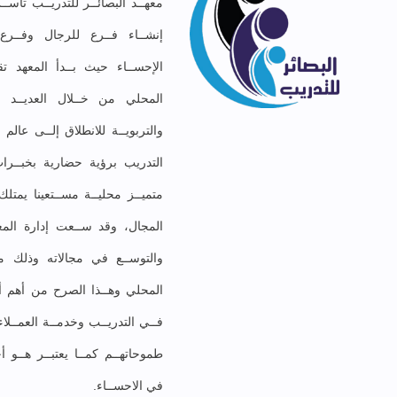
إنشــاء فــرع للرجال وفــر
الإحســاء حيث بــدأ المعهد تق
المحلي من خــلال العديــد مـ
والتربويــة للانطلاق إلــى عال
التدريب برؤية حضارية بخبــرات
متميــز محليــة مســتعينا يمت
المجال، وقد ســعت إدارة المعه
والتوســع في مجالاته وذلك موا
المحلي وهــذا الصرح من أهم أهد
فــي التدريــب وخدمــة العمــلا
طموحاتهــم كمــا يعتبــر هــو أ
في الاحســاء.