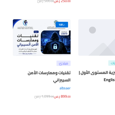
250
ر.س
500
ر.س
.00
.00
-18%
ات
مبتدئ
يزية المستوى الأول |
تقنيات وممارسات الأمن
Engli
السيبراني
albsaer
899
ر.س
1,099
ر.س
.00
.00