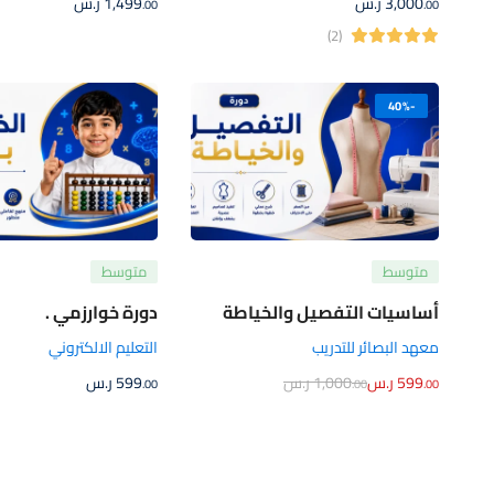
3,000
ر.س
1,499
ر.س
.00
.00
(2)
-40%
متوسط
متوسط
أساسيات التفصيل والخياطة
دورة خوارزمي .
معهد البصائر للتدريب
التعليم الالكتروني
599
ر.س
1,000
ر.س
599
ر.س
.00
.00
.00