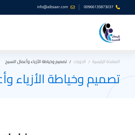
info@albsaer.com
00966135873037
الصفحة الرئيسية
الدورات
تصميم وخياطة الأزياء وأعمال النسيج
تصميم وخياطة الأزياء وأع