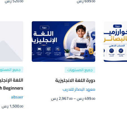
699
ر.س
520
ر.س
.00
.00
جميع المستوي
جميع المستويات
اللغة الإنجل
دورة اللغة الانجليزية
sh Beginners
معهد البصائر للتدريب
albsaer
499
ر.س
–
2,967
ر.س
.00
.00
1,500
ر.س
.00