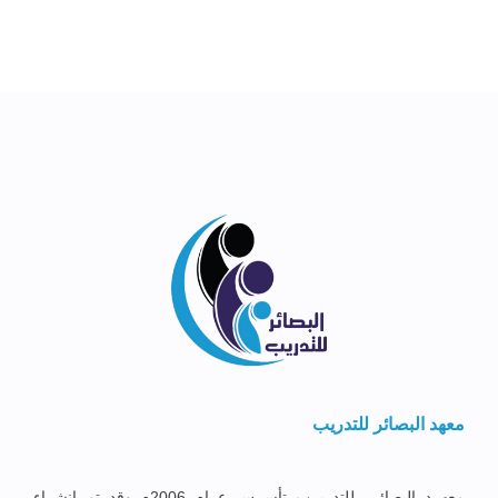
معهد البصائر للتدريب
معهــد البصائــر للتدريــب تأســس عــام 2006م وقد تم إنشــاء