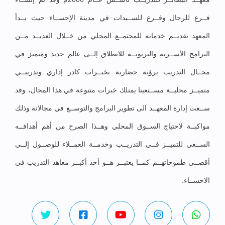
فــرع للرجال وفــرع للســيدات في مدينة الإحســاء حيث بــدأ
المعهد تقديــم خدماته للمجتمــع المحلي من خــلال العديــد مــن
البرامج الأســرية والتربويــة للانطلاق إلــى عالم جديد ومتميز في
مجــال التدريب برؤية حضارية بخبــرات كادر إداري وتدريبــي
متميــز محليــة مســتعينا يمتلك خبرات متنوعة في هذا المجال، وقد
ســعت إدارة المعهــد الى تطوير البرامج والتوســع في مجالاته وذلك
مواكبــة لاحتياج الســوق المحلي وهــذا الصرح من أهم أهدافــه
الســعي للتميــز فــي التدريــب وخدمــة العمــلاء للوصــول إلــى
أقصــى طموحاتهــم كمــا يعتبــر هــو أحد أكبــر معاهد التدريب في
الاحســاء.