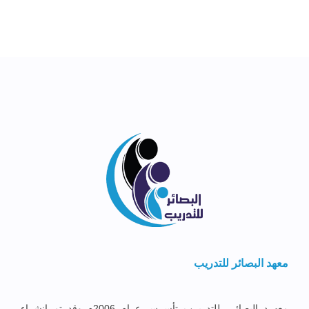
معهد البصائر للتدريب
معهــد البصائــر للتدريــب تأســس عــام 2006م وقد تم إنشــاء