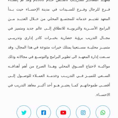
فــرع للرجال وفــرع للســيدات في مدينة الإحســاء حيث بــدأ
المعهد تقديــم خدماته للمجتمــع المحلي من خــلال العديــد مــن
البرامج الأســرية والتربويــة للانطلاق إلــى عالم جديد ومتميز في
مجــال التدريب برؤية حضارية بخبــرات كادر إداري وتدريبــي
متميــز محليــة مســتعينا يمتلك خبرات متنوعة في هذا المجال، وقد
ســعت إدارة المعهــد الى تطوير البرامج والتوســع في مجالاته وذلك
مواكبــة لاحتياج الســوق المحلي وهــذا الصرح من أهم أهدافــه
الســعي للتميــز فــي التدريــب وخدمــة العمــلاء للوصــول إلــى
أقصــى طموحاتهــم كمــا يعتبــر هــو أحد أكبــر معاهد التدريب في
الاحســاء.