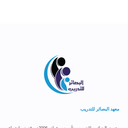
معهد البصائر للتدريب
معهــد البصائــر للتدريــب تأســس عــام 2006م وقد تم إنشــاء