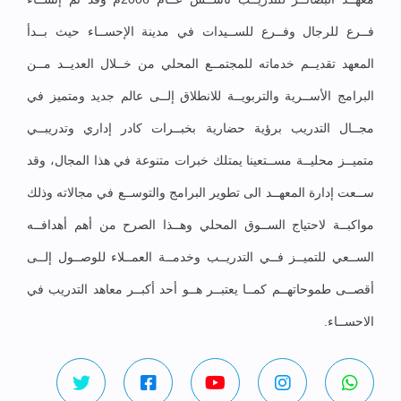
فــرع للرجال وفــرع للســيدات في مدينة الإحســاء حيث بــدأ
المعهد تقديــم خدماته للمجتمــع المحلي من خــلال العديــد مــن
البرامج الأســرية والتربويــة للانطلاق إلــى عالم جديد ومتميز في
مجــال التدريب برؤية حضارية بخبــرات كادر إداري وتدريبــي
متميــز محليــة مســتعينا يمتلك خبرات متنوعة في هذا المجال، وقد
ســعت إدارة المعهــد الى تطوير البرامج والتوســع في مجالاته وذلك
مواكبــة لاحتياج الســوق المحلي وهــذا الصرح من أهم أهدافــه
الســعي للتميــز فــي التدريــب وخدمــة العمــلاء للوصــول إلــى
أقصــى طموحاتهــم كمــا يعتبــر هــو أحد أكبــر معاهد التدريب في
الاحســاء.