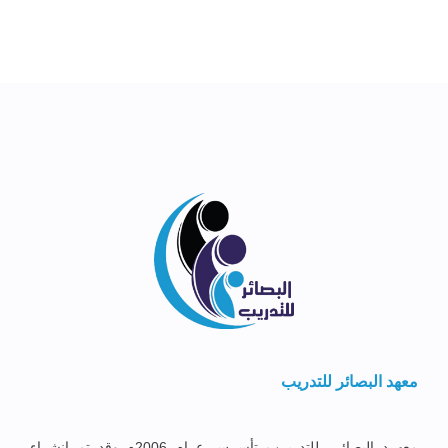
معهد البصائر للتدريب
معهــد البصائــر للتدريــب تأســس عــام 2006م وقد تم إنشــاء