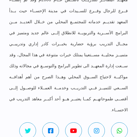
فــرع للرجال وفــرع للســيدات في مدينة الإحســاء حيث بــدأ
المعهد تقديــم خدماته للمجتمــع المحلي من خــلال العديــد مــن
البرامج الأســرية والتربويــة للانطلاق إلــى عالم جديد ومتميز في
مجــال التدريب برؤية حضارية بخبــرات كادر إداري وتدريبــي
متميــز محليــة مســتعينا يمتلك خبرات متنوعة في هذا المجال، وقد
ســعت إدارة المعهــد الى تطوير البرامج والتوســع في مجالاته وذلك
مواكبــة لاحتياج الســوق المحلي وهــذا الصرح من أهم أهدافــه
الســعي للتميــز فــي التدريــب وخدمــة العمــلاء للوصــول إلــى
أقصــى طموحاتهــم كمــا يعتبــر هــو أحد أكبــر معاهد التدريب في
الاحســاء.