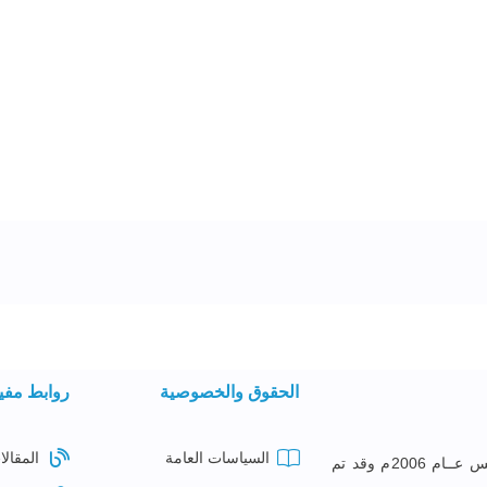
الحقوق والخصوصية
روابط مفي
السياسات العامة
المقالا
معهــد البصائــر للتدريــب تأســس عــام 2006م وقد تم