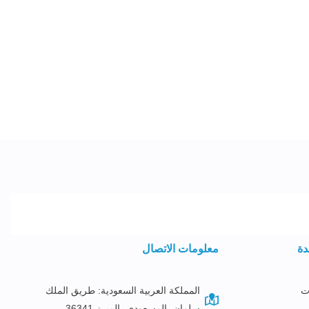
دة
معلومات الاتصال
ت
المملكة العربية السعودية: طريق الملك
سلمان، المسعودي، المبرز 36341