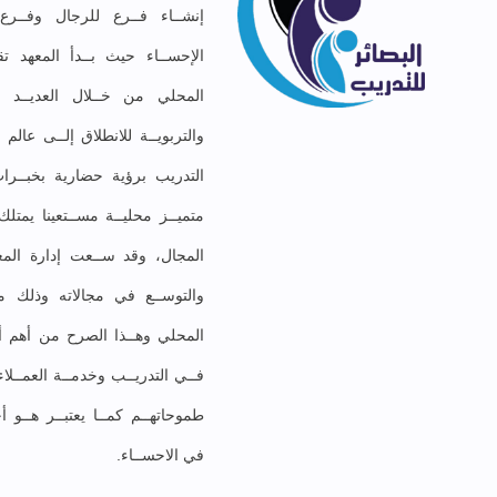
إنشــاء فــرع للرجال وفــر
الإحســاء حيث بــدأ المعهد تق
المحلي من خــلال العديــد مـ
والتربويــة للانطلاق إلــى عال
التدريب برؤية حضارية بخبــرات
متميــز محليــة مســتعينا يمت
المجال، وقد ســعت إدارة المعه
والتوســع في مجالاته وذلك موا
المحلي وهــذا الصرح من أهم أهد
فــي التدريــب وخدمــة العمــلا
طموحاتهــم كمــا يعتبــر هــو أ
في الاحســاء.