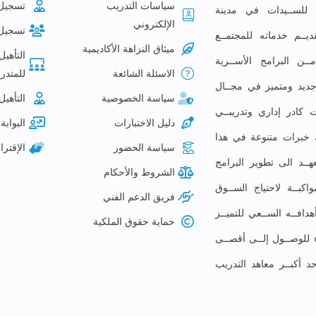
سياسات التدريب
تسجيل
ع للســيدات في مدينة
الإلكتروني
تسجيل
ديــم خدماته للمجتمــع
ميثاق النزاهة الأكاديمية
التأهيل
ـن البرامج الأســرية
الاسئلة الشائعة
للمتدرب
م جديد ومتميز في مجــال
سياسة الخصوصية
التأهيل
 كادر إداري وتدريبــي
دليل الاختبارات
البوابة 
لك خبرات متنوعة في هذا
سياسة الحضور
الإقتر
ــد الى تطوير البرامج
الشروط والأحكام
كبــة لاحتياج الســوق
فريق الدعم الفني
افــه الســعي للتميــز
حماية حقوق الملكية
ء للوصــول إلــى أقصــى
حد أكبــر معاهد التدريب