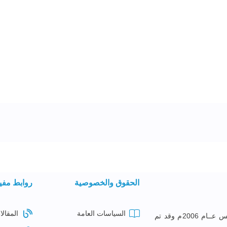
الحقوق والخصوصية
روابط مفي
السياسات العامة
المقالا
معهــد البصائــر للتدريــب تأســس عــام 2006م وقد تم