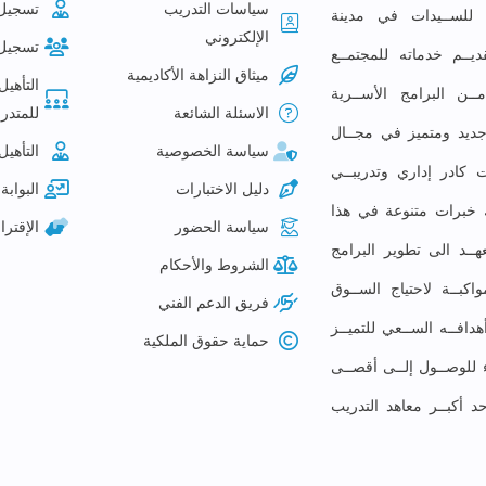
سياسات التدريب
تسجيل
ع للســيدات في مدينة
الإلكتروني
تسجيل
ديــم خدماته للمجتمــع
ميثاق النزاهة الأكاديمية
التأهيل
ـن البرامج الأســرية
الاسئلة الشائعة
للمتدرب
م جديد ومتميز في مجــال
سياسة الخصوصية
التأهيل
 كادر إداري وتدريبــي
دليل الاختبارات
البوابة 
لك خبرات متنوعة في هذا
سياسة الحضور
الإقتر
ــد الى تطوير البرامج
الشروط والأحكام
كبــة لاحتياج الســوق
فريق الدعم الفني
افــه الســعي للتميــز
حماية حقوق الملكية
ء للوصــول إلــى أقصــى
حد أكبــر معاهد التدريب