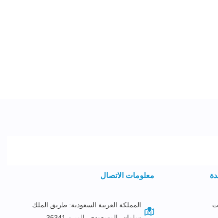
دة
معلومات الاتصال
ت
المملكة العربية السعودية: طريق الملك
سلمان، المسعودي، المبرز 36341