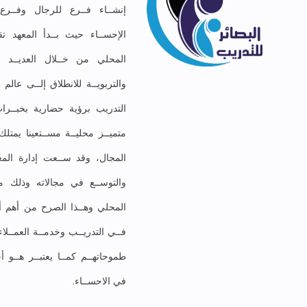
إنشــاء فــرع للرجال وفــر
الإحســاء حيث بــدأ المعهد تق
المحلي من خــلال العديــد مـ
والتربويــة للانطلاق إلــى عال
التدريب برؤية حضارية بخبــرات
متميــز محليــة مســتعينا يمت
المجال، وقد ســعت إدارة المعه
والتوســع في مجالاته وذلك موا
المحلي وهــذا الصرح من أهم أهد
فــي التدريــب وخدمــة العمــلا
طموحاتهــم كمــا يعتبــر هــو أ
في الاحســاء.