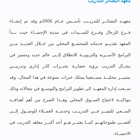
معهد البصائر للتدريب
معهــد البصائــر للتدريــب تأســس عــام 2006م وقد تم إنشــاء
فــرع للرجال وفــرع للســيدات في مدينة الإحســاء حيث بــدأ
المعهد تقديــم خدماته للمجتمــع المحلي من خــلال العديــد مــن
البرامج الأســرية والتربويــة للانطلاق إلــى عالم جديد ومتميز في
مجــال التدريب برؤية حضارية بخبــرات كادر إداري وتدريبــي
متميــز محليــة مســتعينا يمتلك خبرات متنوعة في هذا المجال، وقد
ســعت إدارة المعهــد الى تطوير البرامج والتوســع في مجالاته وذلك
مواكبــة لاحتياج الســوق المحلي وهــذا الصرح من أهم أهدافــه
الســعي للتميــز فــي التدريــب وخدمــة العمــلاء للوصــول إلــى
أقصــى طموحاتهــم كمــا يعتبــر هــو أحد أكبــر معاهد التدريب في
الاحســاء.