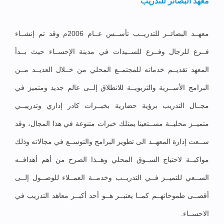
معهد البصائر للتدريب
معهــد البصائــر للتدريــب تأســس عــام 2006م وقد تم إنشــاء
فــرع للرجال وفــرع للســيدات في مدينة الإحســاء حيث بــدأ
المعهد تقديــم خدماته للمجتمــع المحلي من خــلال العديــد مــن
البرامج الأســرية والتربويــة للانطلاق إلــى عالم جديد ومتميز في
مجــال التدريب برؤية حضارية بخبــرات كادر إداري وتدريبــي
متميــز محليــة مســتعينا يمتلك خبرات متنوعة في هذا المجال، وقد
ســعت إدارة المعهــد الى تطوير البرامج والتوســع في مجالاته وذلك
مواكبــة لاحتياج الســوق المحلي وهــذا الصرح من أهم أهدافــه
الســعي للتميــز فــي التدريــب وخدمــة العمــلاء للوصــول إلــى
أقصــى طموحاتهــم كمــا يعتبــر هــو أحد أكبــر معاهد التدريب في
الاحســاء.