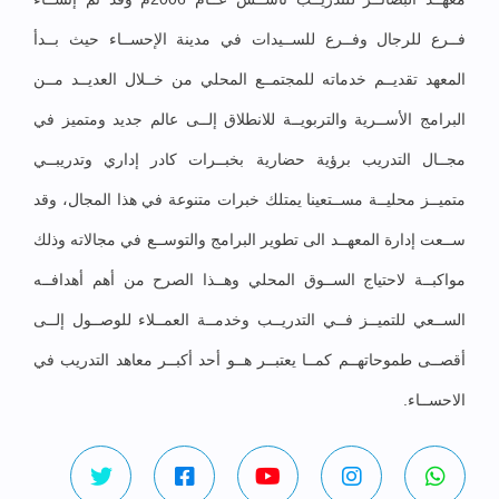
فــرع للرجال وفــرع للســيدات في مدينة الإحســاء حيث بــدأ
المعهد تقديــم خدماته للمجتمــع المحلي من خــلال العديــد مــن
البرامج الأســرية والتربويــة للانطلاق إلــى عالم جديد ومتميز في
مجــال التدريب برؤية حضارية بخبــرات كادر إداري وتدريبــي
متميــز محليــة مســتعينا يمتلك خبرات متنوعة في هذا المجال، وقد
ســعت إدارة المعهــد الى تطوير البرامج والتوســع في مجالاته وذلك
مواكبــة لاحتياج الســوق المحلي وهــذا الصرح من أهم أهدافــه
الســعي للتميــز فــي التدريــب وخدمــة العمــلاء للوصــول إلــى
أقصــى طموحاتهــم كمــا يعتبــر هــو أحد أكبــر معاهد التدريب في
الاحســاء.