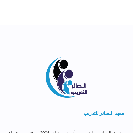
معهد البصائر للتدريب
معهــد البصائــر للتدريــب تأســس عــام 2006م وقد تم إنشــاء