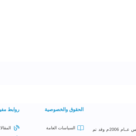
الحقوق والخصوصية
روابط مفي
السياسات العامة
المقالا
معهــد البصائــر للتدريــب تأســس عــام 2006م وقد تم