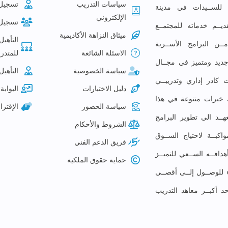
سياسات التدريب
تسجيل
ع للســيدات في مدينة
الإلكتروني
تسجيل
ديــم خدماته للمجتمــع
ميثاق النزاهة الأكاديمية
التأهيل
ـن البرامج الأســرية
الاسئلة الشائعة
للمتدرب
م جديد ومتميز في مجــال
سياسة الخصوصية
التأهيل
 كادر إداري وتدريبــي
دليل الاختبارات
البوابة 
لك خبرات متنوعة في هذا
سياسة الحضور
الإقتر
ــد الى تطوير البرامج
الشروط والأحكام
كبــة لاحتياج الســوق
فريق الدعم الفني
افــه الســعي للتميــز
حماية حقوق الملكية
ء للوصــول إلــى أقصــى
حد أكبــر معاهد التدريب