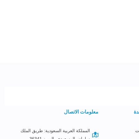
دة
معلومات الاتصال
ت
المملكة العربية السعودية: طريق الملك
سلمان، المسعودي، المبرز 36341