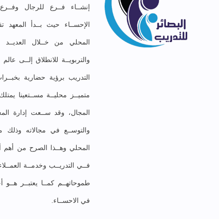
إنشــاء فــرع للرجال وفــر
الإحســاء حيث بــدأ المعهد تق
المحلي من خــلال العديــد مـ
والتربويــة للانطلاق إلــى عال
التدريب برؤية حضارية بخبــرات
متميــز محليــة مســتعينا يمت
المجال، وقد ســعت إدارة المعه
والتوســع في مجالاته وذلك موا
المحلي وهــذا الصرح من أهم أهد
فــي التدريــب وخدمــة العمــلا
طموحاتهــم كمــا يعتبــر هــو أ
في الاحســاء.