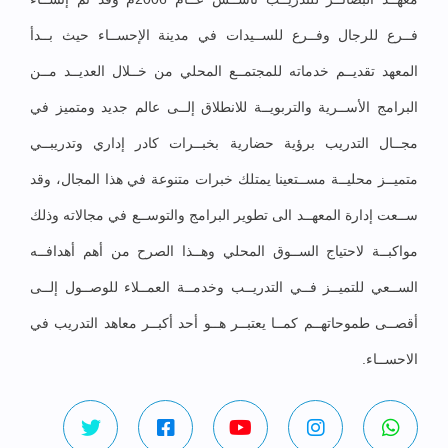
فــرع للرجال وفــرع للســيدات في مدينة الإحســاء حيث بــدأ
المعهد تقديــم خدماته للمجتمــع المحلي من خــلال العديــد مــن
البرامج الأســرية والتربويــة للانطلاق إلــى عالم جديد ومتميز في
مجــال التدريب برؤية حضارية بخبــرات كادر إداري وتدريبــي
متميــز محليــة مســتعينا يمتلك خبرات متنوعة في هذا المجال، وقد
ســعت إدارة المعهــد الى تطوير البرامج والتوســع في مجالاته وذلك
مواكبــة لاحتياج الســوق المحلي وهــذا الصرح من أهم أهدافــه
الســعي للتميــز فــي التدريــب وخدمــة العمــلاء للوصــول إلــى
أقصــى طموحاتهــم كمــا يعتبــر هــو أحد أكبــر معاهد التدريب في
الاحســاء.