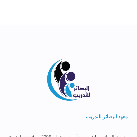
معهد البصائر للتدريب
معهــد البصائــر للتدريــب تأســس عــام 2006م وقد تم إنشــاء