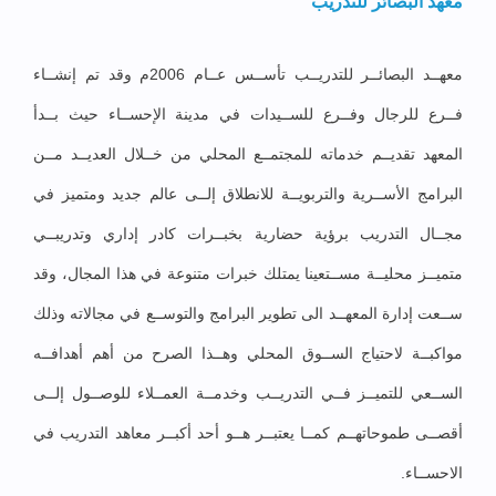
معهد البصائر للتدريب
معهــد البصائــر للتدريــب تأســس عــام 2006م وقد تم إنشــاء
فــرع للرجال وفــرع للســيدات في مدينة الإحســاء حيث بــدأ
المعهد تقديــم خدماته للمجتمــع المحلي من خــلال العديــد مــن
البرامج الأســرية والتربويــة للانطلاق إلــى عالم جديد ومتميز في
مجــال التدريب برؤية حضارية بخبــرات كادر إداري وتدريبــي
متميــز محليــة مســتعينا يمتلك خبرات متنوعة في هذا المجال، وقد
ســعت إدارة المعهــد الى تطوير البرامج والتوســع في مجالاته وذلك
مواكبــة لاحتياج الســوق المحلي وهــذا الصرح من أهم أهدافــه
الســعي للتميــز فــي التدريــب وخدمــة العمــلاء للوصــول إلــى
أقصــى طموحاتهــم كمــا يعتبــر هــو أحد أكبــر معاهد التدريب في
الاحســاء.