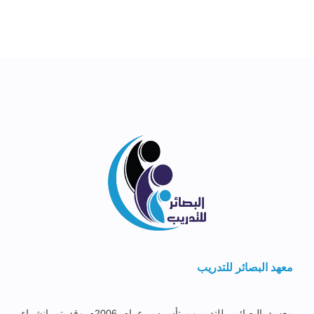
معهد البصائر للتدريب
معهــد البصائــر للتدريــب تأســس عــام 2006م وقد تم إنشــاء