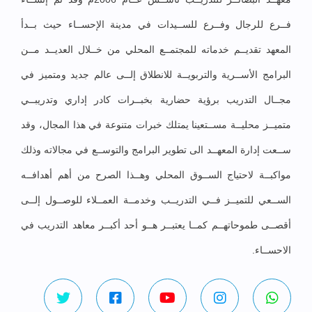
فــرع للرجال وفــرع للســيدات في مدينة الإحســاء حيث بــدأ
المعهد تقديــم خدماته للمجتمــع المحلي من خــلال العديــد مــن
البرامج الأســرية والتربويــة للانطلاق إلــى عالم جديد ومتميز في
مجــال التدريب برؤية حضارية بخبــرات كادر إداري وتدريبــي
متميــز محليــة مســتعينا يمتلك خبرات متنوعة في هذا المجال، وقد
ســعت إدارة المعهــد الى تطوير البرامج والتوســع في مجالاته وذلك
مواكبــة لاحتياج الســوق المحلي وهــذا الصرح من أهم أهدافــه
الســعي للتميــز فــي التدريــب وخدمــة العمــلاء للوصــول إلــى
أقصــى طموحاتهــم كمــا يعتبــر هــو أحد أكبــر معاهد التدريب في
الاحســاء.