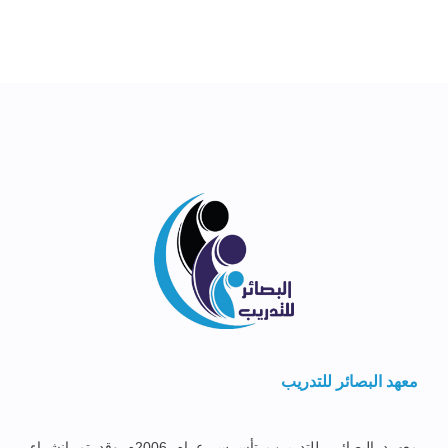
معهد البصائر للتدريب
معهــد البصائــر للتدريــب تأســس عــام 2006م وقد تم إنشــاء