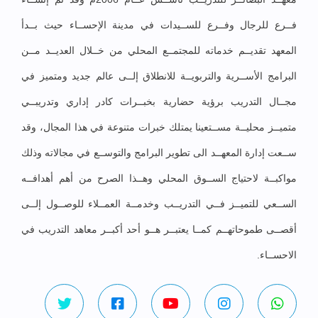
فــرع للرجال وفــرع للســيدات في مدينة الإحســاء حيث بــدأ
المعهد تقديــم خدماته للمجتمــع المحلي من خــلال العديــد مــن
البرامج الأســرية والتربويــة للانطلاق إلــى عالم جديد ومتميز في
مجــال التدريب برؤية حضارية بخبــرات كادر إداري وتدريبــي
متميــز محليــة مســتعينا يمتلك خبرات متنوعة في هذا المجال، وقد
ســعت إدارة المعهــد الى تطوير البرامج والتوســع في مجالاته وذلك
مواكبــة لاحتياج الســوق المحلي وهــذا الصرح من أهم أهدافــه
الســعي للتميــز فــي التدريــب وخدمــة العمــلاء للوصــول إلــى
أقصــى طموحاتهــم كمــا يعتبــر هــو أحد أكبــر معاهد التدريب في
الاحســاء.