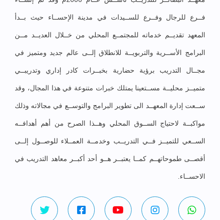
فــرع للرجال وفــرع للســيدات في مدينة الإحســاء حيث بــدأ
المعهد تقديــم خدماته للمجتمــع المحلي من خــلال العديــد مــن
البرامج الأســرية والتربويــة للانطلاق إلــى عالم جديد ومتميز في
مجــال التدريب برؤية حضارية بخبــرات كادر إداري وتدريبــي
متميــز محليــة مســتعينا يمتلك خبرات متنوعة في هذا المجال، وقد
ســعت إدارة المعهــد الى تطوير البرامج والتوســع في مجالاته وذلك
مواكبــة لاحتياج الســوق المحلي وهــذا الصرح من أهم أهدافــه
الســعي للتميــز فــي التدريــب وخدمــة العمــلاء للوصــول إلــى
أقصــى طموحاتهــم كمــا يعتبــر هــو أحد أكبــر معاهد التدريب في
الاحســاء.