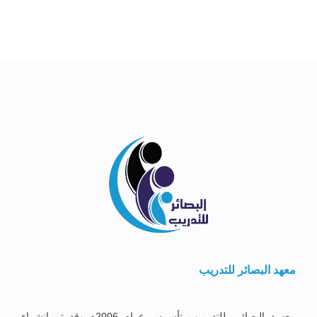
معهد البصائر للتدريب
معهــد البصائــر للتدريــب تأســس عــام 2006م وقد تم إنشــاء