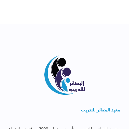
معهد البصائر للتدريب
معهــد البصائــر للتدريــب تأســس عــام 2006م وقد تم إنشــاء