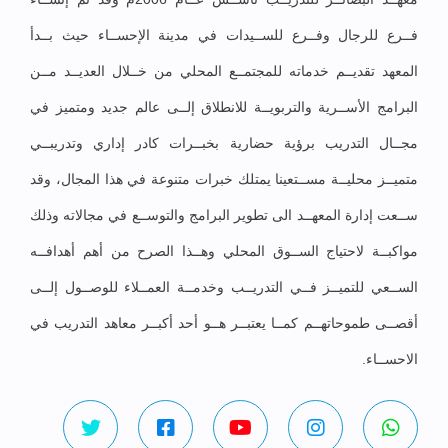
فــرع للرجال وفــرع للســيدات في مدينة الإحســاء حيث بــدأ
المعهد تقديــم خدماته للمجتمــع المحلي من خــلال العديــد مــن
البرامج الأســرية والتربويــة للانطلاق إلــى عالم جديد ومتميز في
مجــال التدريب برؤية حضارية بخبــرات كادر إداري وتدريبــي
متميــز محليــة مســتعينا يمتلك خبرات متنوعة في هذا المجال، وقد
ســعت إدارة المعهــد الى تطوير البرامج والتوســع في مجالاته وذلك
مواكبــة لاحتياج الســوق المحلي وهــذا الصرح من أهم أهدافــه
الســعي للتميــز فــي التدريــب وخدمــة العمــلاء للوصــول إلــى
أقصــى طموحاتهــم كمــا يعتبــر هــو أحد أكبــر معاهد التدريب في
الاحســاء.