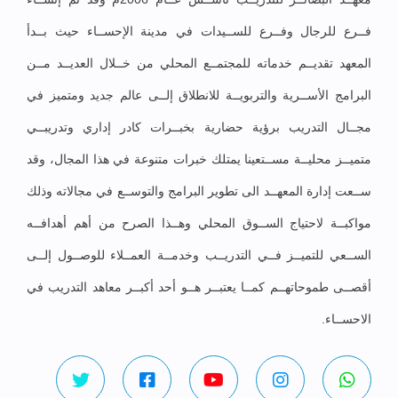
فــرع للرجال وفــرع للســيدات في مدينة الإحســاء حيث بــدأ
المعهد تقديــم خدماته للمجتمــع المحلي من خــلال العديــد مــن
البرامج الأســرية والتربويــة للانطلاق إلــى عالم جديد ومتميز في
مجــال التدريب برؤية حضارية بخبــرات كادر إداري وتدريبــي
متميــز محليــة مســتعينا يمتلك خبرات متنوعة في هذا المجال، وقد
ســعت إدارة المعهــد الى تطوير البرامج والتوســع في مجالاته وذلك
مواكبــة لاحتياج الســوق المحلي وهــذا الصرح من أهم أهدافــه
الســعي للتميــز فــي التدريــب وخدمــة العمــلاء للوصــول إلــى
أقصــى طموحاتهــم كمــا يعتبــر هــو أحد أكبــر معاهد التدريب في
الاحســاء.