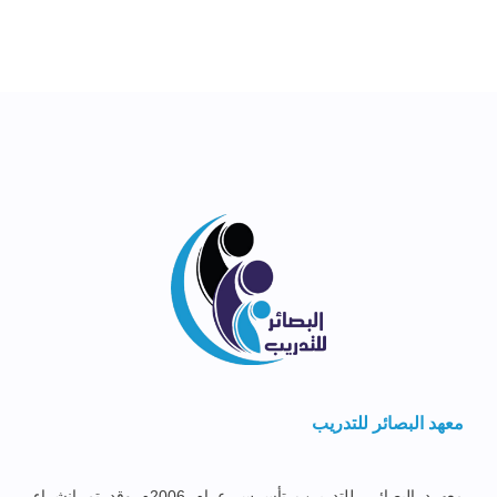
معهد البصائر للتدريب
معهــد البصائــر للتدريــب تأســس عــام 2006م وقد تم إنشــاء