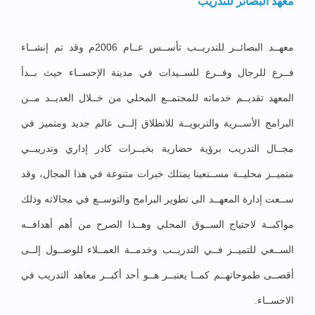
معهد البصائر للتدريب
معهــد البصائــر للتدريــب تأســس عــام 2006م وقد تم إنشــاء
فــرع للرجال وفــرع للســيدات في مدينة الإحســاء حيث بــدأ
المعهد تقديــم خدماته للمجتمــع المحلي من خــلال العديــد مــن
البرامج الأســرية والتربويــة للانطلاق إلــى عالم جديد ومتميز في
مجــال التدريب برؤية حضارية بخبــرات كادر إداري وتدريبــي
متميــز محليــة مســتعينا يمتلك خبرات متنوعة في هذا المجال، وقد
ســعت إدارة المعهــد الى تطوير البرامج والتوســع في مجالاته وذلك
مواكبــة لاحتياج الســوق المحلي وهــذا الصرح من أهم أهدافــه
الســعي للتميــز فــي التدريــب وخدمــة العمــلاء للوصــول إلــى
أقصــى طموحاتهــم كمــا يعتبــر هــو أحد أكبــر معاهد التدريب في
الاحســاء.