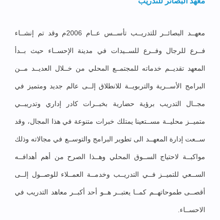
معهد البصائر للتدريب
معهــد البصائــر للتدريــب تأســس عــام 2006م وقد تم إنشــاء
فــرع للرجال وفــرع للســيدات في مدينة الإحســاء حيث بــدأ
المعهد تقديــم خدماته للمجتمــع المحلي من خــلال العديــد مــن
البرامج الأســرية والتربويــة للانطلاق إلــى عالم جديد ومتميز في
مجــال التدريب برؤية حضارية بخبــرات كادر إداري وتدريبــي
متميــز محليــة مســتعينا يمتلك خبرات متنوعة في هذا المجال، وقد
ســعت إدارة المعهــد الى تطوير البرامج والتوســع في مجالاته وذلك
مواكبــة لاحتياج الســوق المحلي وهــذا الصرح من أهم أهدافــه
الســعي للتميــز فــي التدريــب وخدمــة العمــلاء للوصــول إلــى
أقصــى طموحاتهــم كمــا يعتبــر هــو أحد أكبــر معاهد التدريب في
الاحســاء.