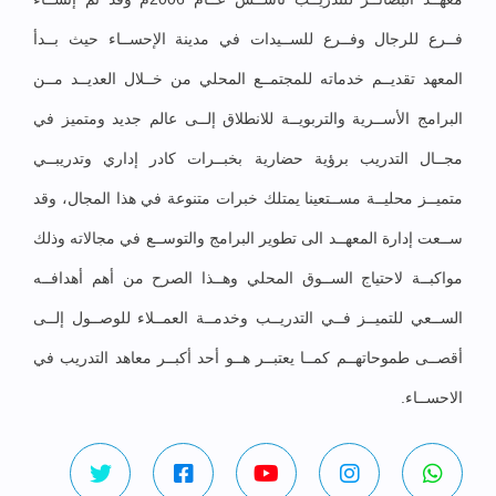
فــرع للرجال وفــرع للســيدات في مدينة الإحســاء حيث بــدأ
المعهد تقديــم خدماته للمجتمــع المحلي من خــلال العديــد مــن
البرامج الأســرية والتربويــة للانطلاق إلــى عالم جديد ومتميز في
مجــال التدريب برؤية حضارية بخبــرات كادر إداري وتدريبــي
متميــز محليــة مســتعينا يمتلك خبرات متنوعة في هذا المجال، وقد
ســعت إدارة المعهــد الى تطوير البرامج والتوســع في مجالاته وذلك
مواكبــة لاحتياج الســوق المحلي وهــذا الصرح من أهم أهدافــه
الســعي للتميــز فــي التدريــب وخدمــة العمــلاء للوصــول إلــى
أقصــى طموحاتهــم كمــا يعتبــر هــو أحد أكبــر معاهد التدريب في
الاحســاء.