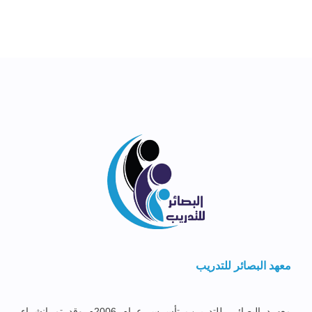
معهد البصائر للتدريب
معهــد البصائــر للتدريــب تأســس عــام 2006م وقد تم إنشــاء