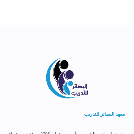
معهد البصائر للتدريب
معهــد البصائــر للتدريــب تأســس عــام 2006م وقد تم إنشــاء