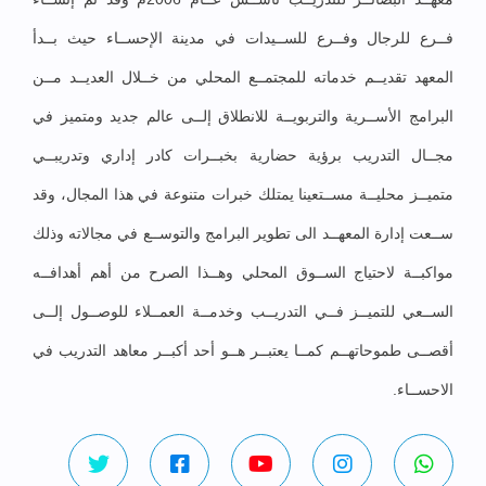
فــرع للرجال وفــرع للســيدات في مدينة الإحســاء حيث بــدأ
المعهد تقديــم خدماته للمجتمــع المحلي من خــلال العديــد مــن
البرامج الأســرية والتربويــة للانطلاق إلــى عالم جديد ومتميز في
مجــال التدريب برؤية حضارية بخبــرات كادر إداري وتدريبــي
متميــز محليــة مســتعينا يمتلك خبرات متنوعة في هذا المجال، وقد
ســعت إدارة المعهــد الى تطوير البرامج والتوســع في مجالاته وذلك
مواكبــة لاحتياج الســوق المحلي وهــذا الصرح من أهم أهدافــه
الســعي للتميــز فــي التدريــب وخدمــة العمــلاء للوصــول إلــى
أقصــى طموحاتهــم كمــا يعتبــر هــو أحد أكبــر معاهد التدريب في
الاحســاء.