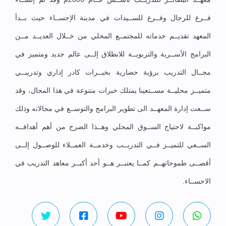
فــرع للرجال وفــرع للســيدات في مدينة الإحســاء حيث بــدأ
المعهد تقديــم خدماته للمجتمــع المحلي من خــلال العديــد مــن
البرامج الأســرية والتربويــة للانطلاق إلــى عالم جديد ومتميز في
مجــال التدريب برؤية حضارية بخبــرات كادر إداري وتدريبــي
متميــز محليــة مســتعينا يمتلك خبرات متنوعة في هذا المجال، وقد
ســعت إدارة المعهــد الى تطوير البرامج والتوســع في مجالاته وذلك
مواكبــة لاحتياج الســوق المحلي وهــذا الصرح من أهم أهدافــه
الســعي للتميــز فــي التدريــب وخدمــة العمــلاء للوصــول إلــى
أقصــى طموحاتهــم كمــا يعتبــر هــو أحد أكبــر معاهد التدريب في
الاحســاء.