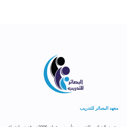
معهد البصائر للتدريب
معهــد البصائــر للتدريــب تأســس عــام 2006م وقد تم إنشــاء