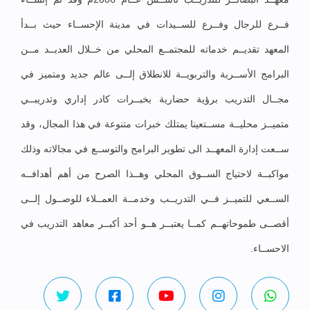
فــرع للرجال وفــرع للســيدات في مدينة الإحســاء حيث بــدأ
المعهد تقديــم خدماته للمجتمــع المحلي من خــلال العديــد مــن
البرامج الأســرية والتربويــة للانطلاق إلــى عالم جديد ومتميز في
مجــال التدريب برؤية حضارية بخبــرات كادر إداري وتدريبــي
متميــز محليــة مســتعينا يمتلك خبرات متنوعة في هذا المجال، وقد
ســعت إدارة المعهــد الى تطوير البرامج والتوســع في مجالاته وذلك
مواكبــة لاحتياج الســوق المحلي وهــذا الصرح من أهم أهدافــه
الســعي للتميــز فــي التدريــب وخدمــة العمــلاء للوصــول إلــى
أقصــى طموحاتهــم كمــا يعتبــر هــو أحد أكبــر معاهد التدريب في
الاحســاء.