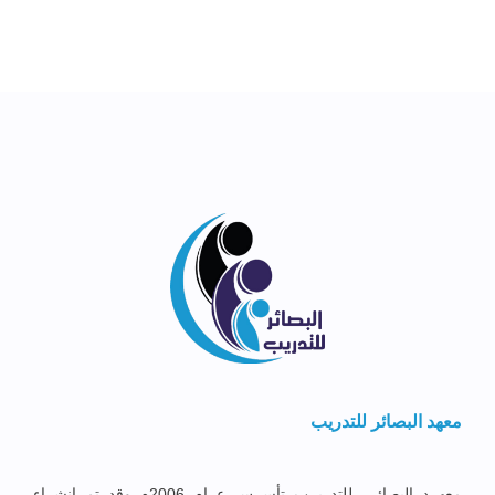
معهد البصائر للتدريب
معهــد البصائــر للتدريــب تأســس عــام 2006م وقد تم إنشــاء