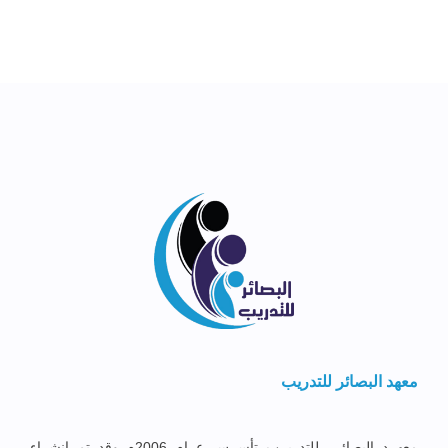
معهد البصائر للتدريب
معهــد البصائــر للتدريــب تأســس عــام 2006م وقد تم إنشــاء