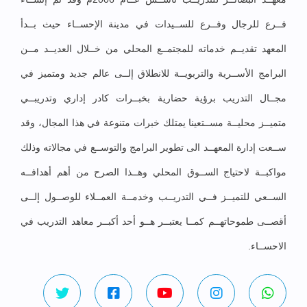
فــرع للرجال وفــرع للســيدات في مدينة الإحســاء حيث بــدأ
المعهد تقديــم خدماته للمجتمــع المحلي من خــلال العديــد مــن
البرامج الأســرية والتربويــة للانطلاق إلــى عالم جديد ومتميز في
مجــال التدريب برؤية حضارية بخبــرات كادر إداري وتدريبــي
متميــز محليــة مســتعينا يمتلك خبرات متنوعة في هذا المجال، وقد
ســعت إدارة المعهــد الى تطوير البرامج والتوســع في مجالاته وذلك
مواكبــة لاحتياج الســوق المحلي وهــذا الصرح من أهم أهدافــه
الســعي للتميــز فــي التدريــب وخدمــة العمــلاء للوصــول إلــى
أقصــى طموحاتهــم كمــا يعتبــر هــو أحد أكبــر معاهد التدريب في
الاحســاء.