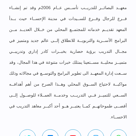
معهــد البصائــر للتدريــب تأســس عــام 2006م وقد تم إنشــاء
فــرع للرجال وفــرع للســيدات في مدينة الإحســاء حيث بــدأ
المعهد تقديــم خدماته للمجتمــع المحلي من خــلال العديــد مــن
البرامج الأســرية والتربويــة للانطلاق إلــى عالم جديد ومتميز في
مجــال التدريب برؤية حضارية بخبــرات كادر إداري وتدريبــي
متميــز محليــة مســتعينا يمتلك خبرات متنوعة في هذا المجال، وقد
ســعت إدارة المعهــد الى تطوير البرامج والتوســع في مجالاته وذلك
مواكبــة لاحتياج الســوق المحلي وهــذا الصرح من أهم أهدافــه
الســعي للتميــز فــي التدريــب وخدمــة العمــلاء للوصــول إلــى
أقصــى طموحاتهــم كمــا يعتبــر هــو أحد أكبــر معاهد التدريب في
الاحســاء.