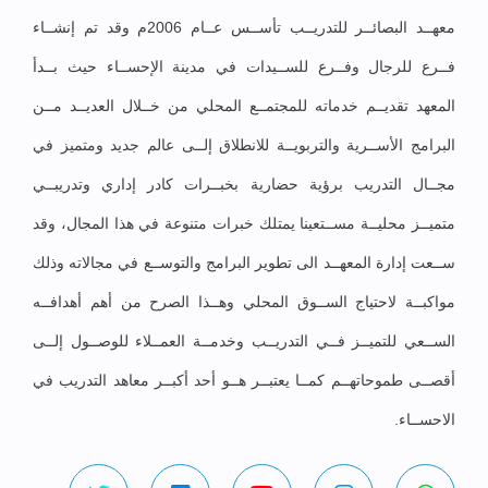
معهــد البصائــر للتدريــب تأســس عــام 2006م وقد تم إنشــاء
فــرع للرجال وفــرع للســيدات في مدينة الإحســاء حيث بــدأ
المعهد تقديــم خدماته للمجتمــع المحلي من خــلال العديــد مــن
البرامج الأســرية والتربويــة للانطلاق إلــى عالم جديد ومتميز في
مجــال التدريب برؤية حضارية بخبــرات كادر إداري وتدريبــي
متميــز محليــة مســتعينا يمتلك خبرات متنوعة في هذا المجال، وقد
ســعت إدارة المعهــد الى تطوير البرامج والتوســع في مجالاته وذلك
مواكبــة لاحتياج الســوق المحلي وهــذا الصرح من أهم أهدافــه
الســعي للتميــز فــي التدريــب وخدمــة العمــلاء للوصــول إلــى
أقصــى طموحاتهــم كمــا يعتبــر هــو أحد أكبــر معاهد التدريب في
الاحســاء.