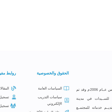
الحقوق والخصوصية
روابط مفي
السياسات العامة
المقالا
معهــد البصائــر للتدريــب تأســس عــام 2006م وقد تم
سياسات التدريب
تسجيل
ع للســيدات في مدينة
الإلكتروني
تسجيل
ديــم خدماته للمجتمــع