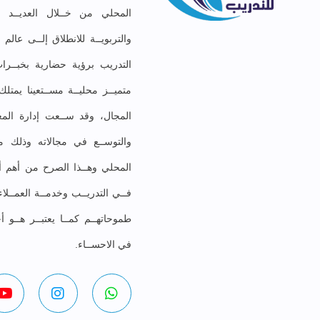
المحلي من خــلال العديــد مـ
والتربويــة للانطلاق إلــى عال
التدريب برؤية حضارية بخبــرات
متميــز محليــة مســتعينا يمت
المجال، وقد ســعت إدارة المعه
والتوســع في مجالاته وذلك موا
المحلي وهــذا الصرح من أهم أهد
فــي التدريــب وخدمــة العمــلا
طموحاتهــم كمــا يعتبــر هــو أ
في الاحســاء.