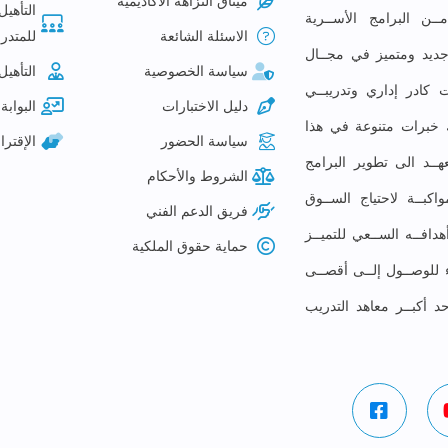
ميثاق النزاهة الأكاديمية
التأهيل
ـن البرامج الأســرية
الاسئلة الشائعة
للمتدرب
م جديد ومتميز في مجــال
سياسة الخصوصية
التأهيل
 كادر إداري وتدريبــي
دليل الاختبارات
البوابة 
لك خبرات متنوعة في هذا
سياسة الحضور
الإقتر
ــد الى تطوير البرامج
الشروط والأحكام
كبــة لاحتياج الســوق
فريق الدعم الفني
افــه الســعي للتميــز
حماية حقوق الملكية
ء للوصــول إلــى أقصــى
حد أكبــر معاهد التدريب