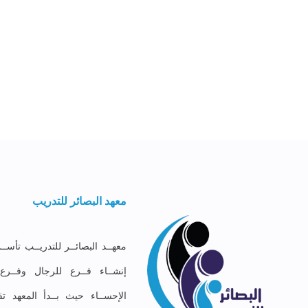
معهد البصائر للتدريب
إنشــاء فــرع للرجال وفــر
الإحســاء حيث بــدأ المعهد تق