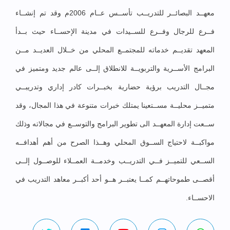
معهــد البصائــر للتدريــب تأســس عــام 2006م وقد تم إنشــاء
فــرع للرجال وفــرع للســيدات في مدينة الإحســاء حيث بــدأ
المعهد تقديــم خدماته للمجتمــع المحلي من خــلال العديــد مــن
البرامج الأســرية والتربويــة للانطلاق إلــى عالم جديد ومتميز في
مجــال التدريب برؤية حضارية بخبــرات كادر إداري وتدريبــي
متميــز محليــة مســتعينا يمتلك خبرات متنوعة في هذا المجال، وقد
ســعت إدارة المعهــد الى تطوير البرامج والتوســع في مجالاته وذلك
مواكبــة لاحتياج الســوق المحلي وهــذا الصرح من أهم أهدافــه
الســعي للتميــز فــي التدريــب وخدمــة العمــلاء للوصــول إلــى
أقصــى طموحاتهــم كمــا يعتبــر هــو أحد أكبــر معاهد التدريب في
الاحســاء.