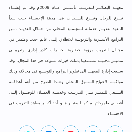
معهــد البصائــر للتدريــب تأســس عــام 2006م وقد تم إنشــاء
فــرع للرجال وفــرع للســيدات في مدينة الإحســاء حيث بــدأ
المعهد تقديــم خدماته للمجتمــع المحلي من خــلال العديــد مــن
البرامج الأســرية والتربويــة للانطلاق إلــى عالم جديد ومتميز في
مجــال التدريب برؤية حضارية بخبــرات كادر إداري وتدريبــي
متميــز محليــة مســتعينا يمتلك خبرات متنوعة في هذا المجال، وقد
ســعت إدارة المعهــد الى تطوير البرامج والتوســع في مجالاته وذلك
مواكبــة لاحتياج الســوق المحلي وهــذا الصرح من أهم أهدافــه
الســعي للتميــز فــي التدريــب وخدمــة العمــلاء للوصــول إلــى
أقصــى طموحاتهــم كمــا يعتبــر هــو أحد أكبــر معاهد التدريب في
الاحســاء.