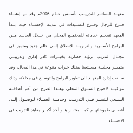
معهــد البصائــر للتدريــب تأســس عــام 2006م وقد تم إنشــاء
فــرع للرجال وفــرع للســيدات في مدينة الإحســاء حيث بــدأ
المعهد تقديــم خدماته للمجتمــع المحلي من خــلال العديــد مــن
البرامج الأســرية والتربويــة للانطلاق إلــى عالم جديد ومتميز في
مجــال التدريب برؤية حضارية بخبــرات كادر إداري وتدريبــي
متميــز محليــة مســتعينا يمتلك خبرات متنوعة في هذا المجال، وقد
ســعت إدارة المعهــد الى تطوير البرامج والتوســع في مجالاته وذلك
مواكبــة لاحتياج الســوق المحلي وهــذا الصرح من أهم أهدافــه
الســعي للتميــز فــي التدريــب وخدمــة العمــلاء للوصــول إلــى
أقصــى طموحاتهــم كمــا يعتبــر هــو أحد أكبــر معاهد التدريب في
الاحســاء.