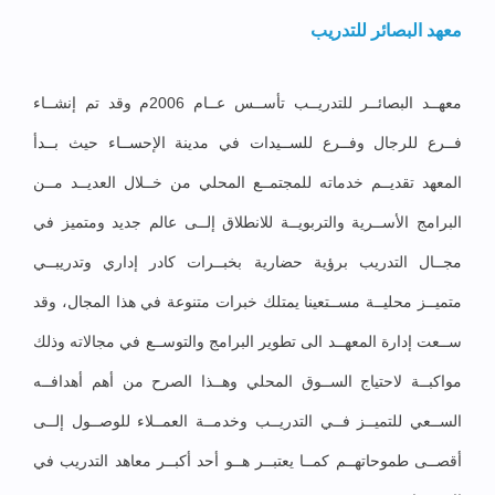
معهد البصائر للتدريب
معهــد البصائــر للتدريــب تأســس عــام 2006م وقد تم إنشــاء
فــرع للرجال وفــرع للســيدات في مدينة الإحســاء حيث بــدأ
المعهد تقديــم خدماته للمجتمــع المحلي من خــلال العديــد مــن
البرامج الأســرية والتربويــة للانطلاق إلــى عالم جديد ومتميز في
مجــال التدريب برؤية حضارية بخبــرات كادر إداري وتدريبــي
متميــز محليــة مســتعينا يمتلك خبرات متنوعة في هذا المجال، وقد
ســعت إدارة المعهــد الى تطوير البرامج والتوســع في مجالاته وذلك
مواكبــة لاحتياج الســوق المحلي وهــذا الصرح من أهم أهدافــه
الســعي للتميــز فــي التدريــب وخدمــة العمــلاء للوصــول إلــى
أقصــى طموحاتهــم كمــا يعتبــر هــو أحد أكبــر معاهد التدريب في