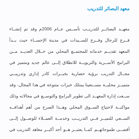
معهد البصائر للتدريب
معهــد البصائــر للتدريــب تأســس عــام 2006م وقد تم إنشــاء
فــرع للرجال وفــرع للســيدات في مدينة الإحســاء حيث بــدأ
المعهد تقديــم خدماته للمجتمــع المحلي من خــلال العديــد مــن
البرامج الأســرية والتربويــة للانطلاق إلــى عالم جديد ومتميز في
مجــال التدريب برؤية حضارية بخبــرات كادر إداري وتدريبــي
متميــز محليــة مســتعينا يمتلك خبرات متنوعة في هذا المجال، وقد
ســعت إدارة المعهــد الى تطوير البرامج والتوســع في مجالاته وذلك
مواكبــة لاحتياج الســوق المحلي وهــذا الصرح من أهم أهدافــه
الســعي للتميــز فــي التدريــب وخدمــة العمــلاء للوصــول إلــى
أقصــى طموحاتهــم كمــا يعتبــر هــو أحد أكبــر معاهد التدريب في