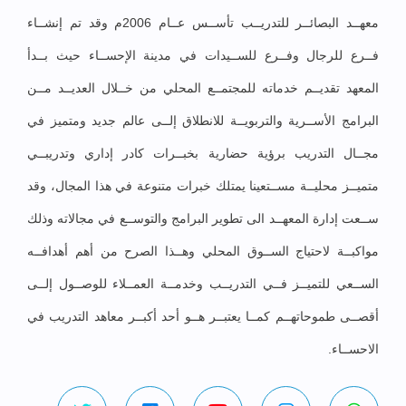
معهــد البصائــر للتدريــب تأســس عــام 2006م وقد تم إنشــاء
فــرع للرجال وفــرع للســيدات في مدينة الإحســاء حيث بــدأ
المعهد تقديــم خدماته للمجتمــع المحلي من خــلال العديــد مــن
البرامج الأســرية والتربويــة للانطلاق إلــى عالم جديد ومتميز في
مجــال التدريب برؤية حضارية بخبــرات كادر إداري وتدريبــي
متميــز محليــة مســتعينا يمتلك خبرات متنوعة في هذا المجال، وقد
ســعت إدارة المعهــد الى تطوير البرامج والتوســع في مجالاته وذلك
مواكبــة لاحتياج الســوق المحلي وهــذا الصرح من أهم أهدافــه
الســعي للتميــز فــي التدريــب وخدمــة العمــلاء للوصــول إلــى
أقصــى طموحاتهــم كمــا يعتبــر هــو أحد أكبــر معاهد التدريب في
الاحســاء.