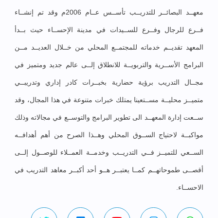
معهــد البصائــر للتدريــب تأســس عــام 2006م وقد تم إنشــاء
فــرع للرجال وفــرع للســيدات في مدينة الإحســاء حيث بــدأ
المعهد تقديــم خدماته للمجتمــع المحلي من خــلال العديــد مــن
البرامج الأســرية والتربويــة للانطلاق إلــى عالم جديد ومتميز في
مجــال التدريب برؤية حضارية بخبــرات كادر إداري وتدريبــي
متميــز محليــة مســتعينا يمتلك خبرات متنوعة في هذا المجال، وقد
ســعت إدارة المعهــد الى تطوير البرامج والتوســع في مجالاته وذلك
مواكبــة لاحتياج الســوق المحلي وهــذا الصرح من أهم أهدافــه
الســعي للتميــز فــي التدريــب وخدمــة العمــلاء للوصــول إلــى
أقصــى طموحاتهــم كمــا يعتبــر هــو أحد أكبــر معاهد التدريب في
الاحســاء.