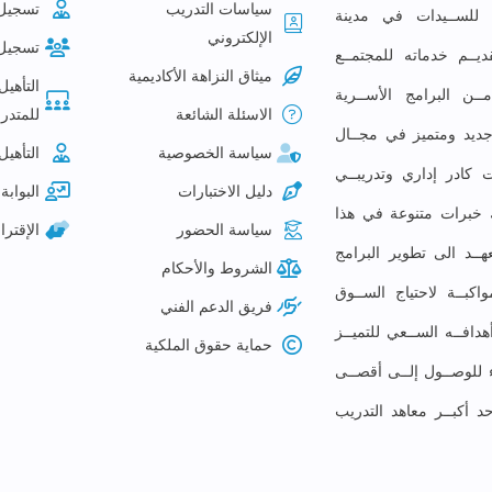
سياسات التدريب
تسجيل
ع للســيدات في مدينة
الإلكتروني
تسجيل
ديــم خدماته للمجتمــع
ميثاق النزاهة الأكاديمية
التأهيل
ـن البرامج الأســرية
الاسئلة الشائعة
للمتدرب
م جديد ومتميز في مجــال
سياسة الخصوصية
التأهيل
 كادر إداري وتدريبــي
دليل الاختبارات
البوابة 
لك خبرات متنوعة في هذا
سياسة الحضور
الإقتر
ــد الى تطوير البرامج
الشروط والأحكام
كبــة لاحتياج الســوق
فريق الدعم الفني
افــه الســعي للتميــز
حماية حقوق الملكية
ء للوصــول إلــى أقصــى
حد أكبــر معاهد التدريب