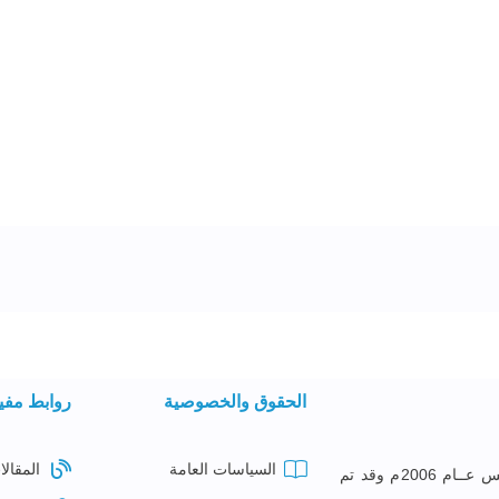
الحقوق والخصوصية
روابط مفي
السياسات العامة
المقالا
معهــد البصائــر للتدريــب تأســس عــام 2006م وقد تم