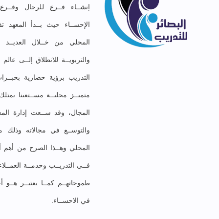
إنشــاء فــرع للرجال وفــر
الإحســاء حيث بــدأ المعهد تق
المحلي من خــلال العديــد مـ
والتربويــة للانطلاق إلــى عال
التدريب برؤية حضارية بخبــرات
متميــز محليــة مســتعينا يمت
المجال، وقد ســعت إدارة المعه
والتوســع في مجالاته وذلك موا
المحلي وهــذا الصرح من أهم أهد
فــي التدريــب وخدمــة العمــلا
طموحاتهــم كمــا يعتبــر هــو أ
في الاحســاء.