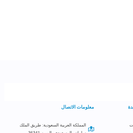
دة
معلومات الاتصال
ت
المملكة العربية السعودية: طريق الملك
سلمان، المسعودي، المبرز 36341