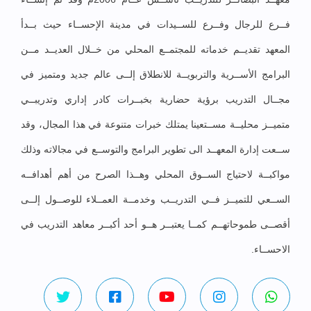
فــرع للرجال وفــرع للســيدات في مدينة الإحســاء حيث بــدأ
المعهد تقديــم خدماته للمجتمــع المحلي من خــلال العديــد مــن
البرامج الأســرية والتربويــة للانطلاق إلــى عالم جديد ومتميز في
مجــال التدريب برؤية حضارية بخبــرات كادر إداري وتدريبــي
متميــز محليــة مســتعينا يمتلك خبرات متنوعة في هذا المجال، وقد
ســعت إدارة المعهــد الى تطوير البرامج والتوســع في مجالاته وذلك
مواكبــة لاحتياج الســوق المحلي وهــذا الصرح من أهم أهدافــه
الســعي للتميــز فــي التدريــب وخدمــة العمــلاء للوصــول إلــى
أقصــى طموحاتهــم كمــا يعتبــر هــو أحد أكبــر معاهد التدريب في
الاحســاء.