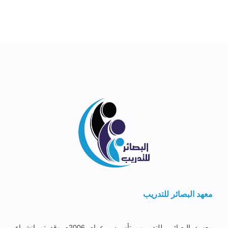
معهد البصائر للتدريب
معهــد البصائــر للتدريــب تأســس عــام 2006م وقد تم إنشــاء