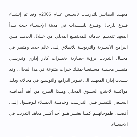
معهــد البصائــر للتدريــب تأســس عــام 2006م وقد تم إنشــاء
فــرع للرجال وفــرع للســيدات في مدينة الإحســاء حيث بــدأ
المعهد تقديــم خدماته للمجتمــع المحلي من خــلال العديــد مــن
البرامج الأســرية والتربويــة للانطلاق إلــى عالم جديد ومتميز في
مجــال التدريب برؤية حضارية بخبــرات كادر إداري وتدريبــي
متميــز محليــة مســتعينا يمتلك خبرات متنوعة في هذا المجال، وقد
ســعت إدارة المعهــد الى تطوير البرامج والتوســع في مجالاته وذلك
مواكبــة لاحتياج الســوق المحلي وهــذا الصرح من أهم أهدافــه
الســعي للتميــز فــي التدريــب وخدمــة العمــلاء للوصــول إلــى
أقصــى طموحاتهــم كمــا يعتبــر هــو أحد أكبــر معاهد التدريب في
الاحســاء.