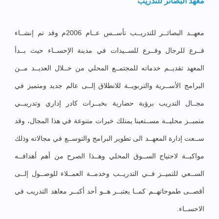
معهد البصائر للتدريب
معهــد البصائــر للتدريــب تأســس عــام 2006م وقد تم إنشــاء
فــرع للرجال وفــرع للســيدات في مدينة الإحســاء حيث بــدأ
المعهد تقديــم خدماته للمجتمــع المحلي من خــلال العديــد مــن
البرامج الأســرية والتربويــة للانطلاق إلــى عالم جديد ومتميز في
مجــال التدريب برؤية حضارية بخبــرات كادر إداري وتدريبــي
متميــز محليــة مســتعينا يمتلك خبرات متنوعة في هذا المجال، وقد
ســعت إدارة المعهــد الى تطوير البرامج والتوســع في مجالاته وذلك
مواكبــة لاحتياج الســوق المحلي وهــذا الصرح من أهم أهدافــه
الســعي للتميــز فــي التدريــب وخدمــة العمــلاء للوصــول إلــى
أقصــى طموحاتهــم كمــا يعتبــر هــو أحد أكبــر معاهد التدريب في
الاحســاء.