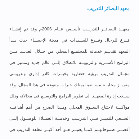
معهد البصائر للتدريب
معهــد البصائــر للتدريــب تأســس عــام 2006م وقد تم إنشــاء
فــرع للرجال وفــرع للســيدات في مدينة الإحســاء حيث بــدأ
المعهد تقديــم خدماته للمجتمــع المحلي من خــلال العديــد مــن
البرامج الأســرية والتربويــة للانطلاق إلــى عالم جديد ومتميز في
مجــال التدريب برؤية حضارية بخبــرات كادر إداري وتدريبــي
متميــز محليــة مســتعينا يمتلك خبرات متنوعة في هذا المجال، وقد
ســعت إدارة المعهــد الى تطوير البرامج والتوســع في مجالاته وذلك
مواكبــة لاحتياج الســوق المحلي وهــذا الصرح من أهم أهدافــه
الســعي للتميــز فــي التدريــب وخدمــة العمــلاء للوصــول إلــى
أقصــى طموحاتهــم كمــا يعتبــر هــو أحد أكبــر معاهد التدريب في