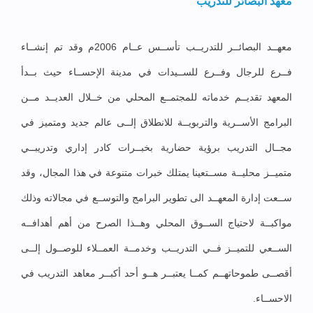
معهد البصائر للتدريب
معهــد البصائــر للتدريــب تأســس عــام 2006م وقد تم إنشــاء
فــرع للرجال وفــرع للســيدات في مدينة الإحســاء حيث بــدأ
المعهد تقديــم خدماته للمجتمــع المحلي من خــلال العديــد مــن
البرامج الأســرية والتربويــة للانطلاق إلــى عالم جديد ومتميز في
مجــال التدريب برؤية حضارية بخبــرات كادر إداري وتدريبــي
متميــز محليــة مســتعينا يمتلك خبرات متنوعة في هذا المجال، وقد
ســعت إدارة المعهــد الى تطوير البرامج والتوســع في مجالاته وذلك
مواكبــة لاحتياج الســوق المحلي وهــذا الصرح من أهم أهدافــه
الســعي للتميــز فــي التدريــب وخدمــة العمــلاء للوصــول إلــى
أقصــى طموحاتهــم كمــا يعتبــر هــو أحد أكبــر معاهد التدريب في
الاحســاء.