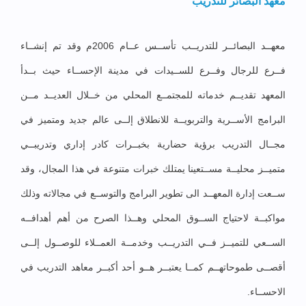
معهد البصائر للتدريب
معهــد البصائــر للتدريــب تأســس عــام 2006م وقد تم إنشــاء
فــرع للرجال وفــرع للســيدات في مدينة الإحســاء حيث بــدأ
المعهد تقديــم خدماته للمجتمــع المحلي من خــلال العديــد مــن
البرامج الأســرية والتربويــة للانطلاق إلــى عالم جديد ومتميز في
مجــال التدريب برؤية حضارية بخبــرات كادر إداري وتدريبــي
متميــز محليــة مســتعينا يمتلك خبرات متنوعة في هذا المجال، وقد
ســعت إدارة المعهــد الى تطوير البرامج والتوســع في مجالاته وذلك
مواكبــة لاحتياج الســوق المحلي وهــذا الصرح من أهم أهدافــه
الســعي للتميــز فــي التدريــب وخدمــة العمــلاء للوصــول إلــى
أقصــى طموحاتهــم كمــا يعتبــر هــو أحد أكبــر معاهد التدريب في
الاحســاء.