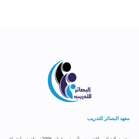
معهد البصائر للتدريب
معهــد البصائــر للتدريــب تأســس عــام 2006م وقد تم إنشــاء