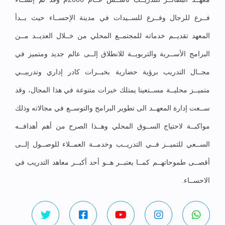
فــرع للرجال وفــرع للســيدات في مدينة الإحســاء حيث بــدأ
المعهد تقديــم خدماته للمجتمــع المحلي من خــلال العديــد مــن
البرامج الأســرية والتربويــة للانطلاق إلــى عالم جديد ومتميز في
مجــال التدريب برؤية حضارية بخبــرات كادر إداري وتدريبــي
متميــز محليــة مســتعينا يمتلك خبرات متنوعة في هذا المجال، وقد
ســعت إدارة المعهــد الى تطوير البرامج والتوســع في مجالاته وذلك
مواكبــة لاحتياج الســوق المحلي وهــذا الصرح من أهم أهدافــه
الســعي للتميــز فــي التدريــب وخدمــة العمــلاء للوصــول إلــى
أقصــى طموحاتهــم كمــا يعتبــر هــو أحد أكبــر معاهد التدريب في
الاحســاء.