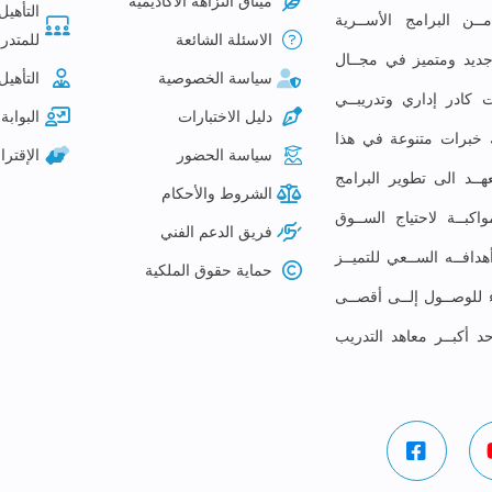
ميثاق النزاهة الأكاديمية
التأهيل
ـن البرامج الأســرية
الاسئلة الشائعة
للمتدرب
م جديد ومتميز في مجــال
سياسة الخصوصية
التأهيل
 كادر إداري وتدريبــي
دليل الاختبارات
البوابة 
لك خبرات متنوعة في هذا
سياسة الحضور
الإقتر
ــد الى تطوير البرامج
الشروط والأحكام
كبــة لاحتياج الســوق
فريق الدعم الفني
افــه الســعي للتميــز
حماية حقوق الملكية
ء للوصــول إلــى أقصــى
حد أكبــر معاهد التدريب