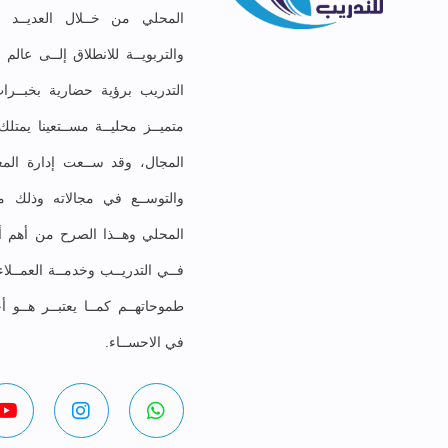
المحلي من خــلال العديــد مـ
والتربويــة للانطلاق إلــى عال
التدريب برؤية حضارية بخبــرات
متميــز محليــة مســتعينا يمت
المجال، وقد ســعت إدارة المعه
والتوســع في مجالاته وذلك موا
المحلي وهــذا الصرح من أهم أهد
فــي التدريــب وخدمــة العمــلا
طموحاتهــم كمــا يعتبــر هــو أ
في الاحســاء.