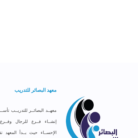
معهد البصائر للتدريب
إنشــاء فــرع للرجال وفــر
الإحســاء حيث بــدأ المعهد تق