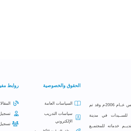
الحقوق والخصوصية
روابط مفي
السياسات العامة
المقالا
معهــد البصائــر للتدريــب تأســس عــام 2006م وقد تم
سياسات التدريب
تسجيل
ع للســيدات في مدينة
الإلكتروني
تسجيل
ديــم خدماته للمجتمــع