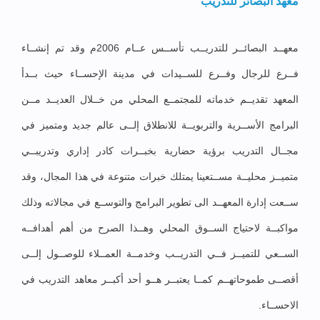
معهد البصائر للتدريب
معهــد البصائــر للتدريــب تأســس عــام 2006م وقد تم إنشــاء
فــرع للرجال وفــرع للســيدات في مدينة الإحســاء حيث بــدأ
المعهد تقديــم خدماته للمجتمــع المحلي من خــلال العديــد مــن
البرامج الأســرية والتربويــة للانطلاق إلــى عالم جديد ومتميز في
مجــال التدريب برؤية حضارية بخبــرات كادر إداري وتدريبــي
متميــز محليــة مســتعينا يمتلك خبرات متنوعة في هذا المجال، وقد
ســعت إدارة المعهــد الى تطوير البرامج والتوســع في مجالاته وذلك
مواكبــة لاحتياج الســوق المحلي وهــذا الصرح من أهم أهدافــه
الســعي للتميــز فــي التدريــب وخدمــة العمــلاء للوصــول إلــى
أقصــى طموحاتهــم كمــا يعتبــر هــو أحد أكبــر معاهد التدريب في
الاحســاء.